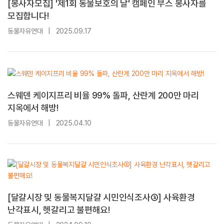
[봉사자모집] '제1회 동물보호의 날' 캠페인 부스 봉사자를
모집합니다!
동물자유연대
|
2025.09.17
스웨덴 케이지프리 비율 99% 돌파, 산란계 200만 마리
지옥에서 해방!
동물자유연대
|
2025.04.10
[달걀시장 및 동물복지달걀 시민인식조사③] 사육환경
난각표시, 헷갈리고 불편해요!