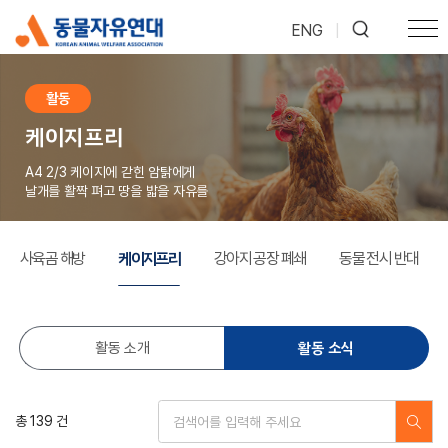
ENG
|
활동
케이지프리
A4 2/3 케이지에 갇힌 암탉에게
날개를 활짝 펴고 땅을 밟을 자유를
케이지프리
사육곰 해방
강아지 공장 폐쇄
동물 전시 반대
활동 소식
활동 소개
총 139 건