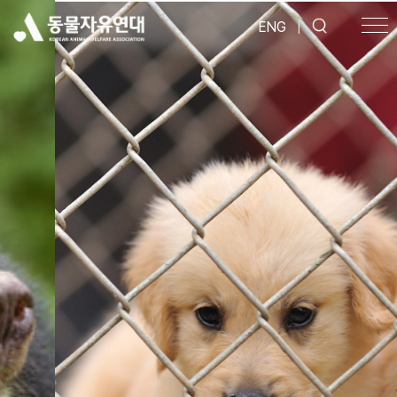
ENG
|