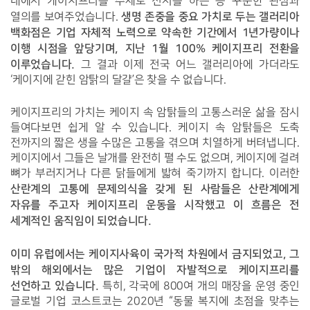
내에서 케이지프리를 주제로 전시를 하는 등 꾸준한 관심과 
 생명 존중을 중요 가치로 두는 갤러리아 
열의를 보여주었습니다.
백화점은 기업 자체적 노력으로 약속한 기간에서 1년가량이나 
이행 시점을 앞당기며, 지난 1월 100% 케이지프리 전환을 
이루었습니다.
 그 결과 이제 전국 어느 갤러리아에 가더라도 
‘케이지에 갇힌 암탉의 달걀’은 찾을 수 없습니다. 
케이지프리의 가치는 케이지 속 암탉들의 고통스러운 삶을 잠시 
들여다보면 쉽게 알 수 있습니다. 케이지 속 암탉들은 도축 
전까지의 짧은 생을 수많은 고통을 겪으며 치열하게 버텨냅니다. 
케이지에서 그들은 날개를 완전히 펼 수도 없으며, 케이지에 걸려 
뼈가 부러지거나 다른 닭들에게 밟혀 죽기까지 합니다. 이러한 
산란계의 고통에 문제의식을 갖게 된 사람들은 산란계에게 
자유를 주고자 케이지프리 운동을 시작했고 이 흐름은 전 
세계적인 움직임이 되었습니다. 
이미 유럽에서는 케이지사육이 국가적 차원에서 금지되었고, 그 
밖의 해외에서는 많은 기업이 자발적으로 케이지프리를 
선언하고 있습니다.
 특히, 각국에 800여 개의 매장을 운영 중인 
글로벌 기업 코스트코는 2020년 “동물 복지에 초점을 맞추는 