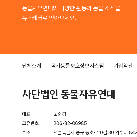
동물자유연대의 다양한 활동과 동물 소식을
뉴스레터로 받아보세요.
단체소개
국가동물보호정보시스템
가입약관
사단법인 동물자유연대
대표
조희경
고유번호
206-82-06985
주소
서울특별시 중구 동호로10길 30 약수터 842