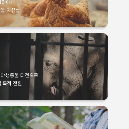
 암탉에게
할 수 있도록
밟을 자유를
암탉에게
 야생동물 터전으로
밟을 자유를
 목적 전환