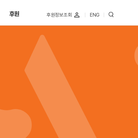
후원
perm_identity
후원정보조회
|
ENG
|