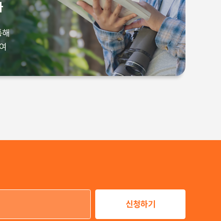
사
 야생동물 터전으로
통해
 목적 전환
기여
통해
여
신청하기