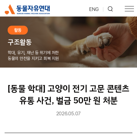
ENG
|
활동
구조활동
학대, 유기, 재난 등 위기에 처한
동물의 안전을 지키고 회복 지원
[동물 학대] 고양이 전기 고문 콘텐츠
유통 사건, 벌금 50만 원 처분
2026.05.07