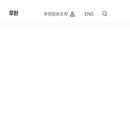
후원
perm_identity
후원정보조회
|
ENG
|