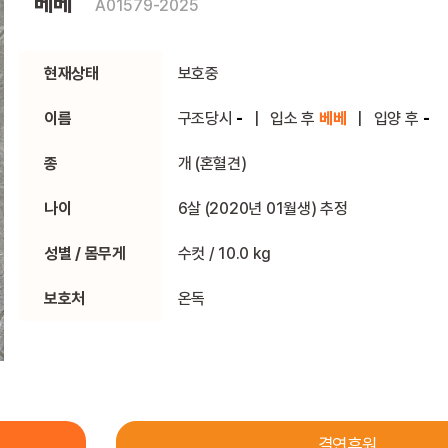
베베
A01579-2025
현재상태
보호중
이름
구조당시
-
|
입소 후
베베
|
입양 후
-
종
개 (혼혈견)
나이
6살 (2020년 01월생) 추정
성별 / 몸무게
수컷 / 10.0 kg
보호처
온독
결연후원