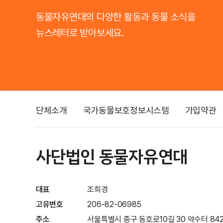
동물자유연대의 다양한 활동과 동물 소식을
뉴스레터로 받아보세요.
단체소개
국가동물보호정보시스템
가입약관
사단법인 동물자유연대
대표
조희경
고유번호
206-82-06985
주소
서울특별시 중구 동호로10길 30 약수터 842