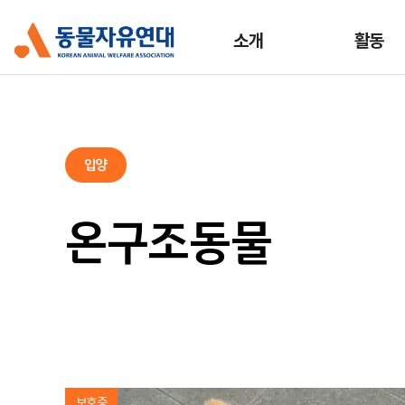
소개
활동
입양
온구조동물
보호중