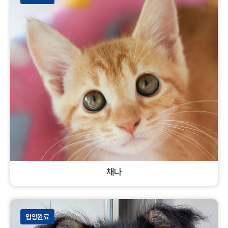
채나
코리안숏헤어
암컷
고양이
입양완료