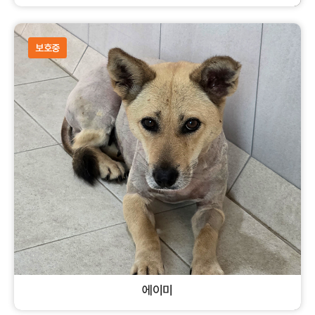
코리안숏헤어
수컷
고양이
보호중
에이미