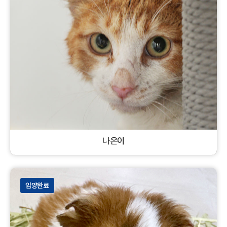
나온이
코리안숏헤어
수컷
고양이
입양완료