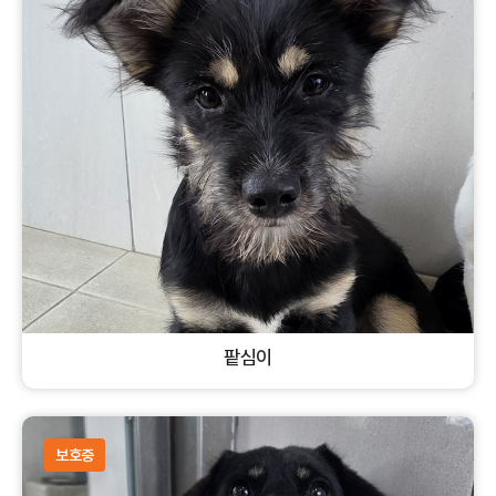
팥심이
혼혈견
암컷
개
보호중