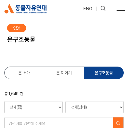
ENG
|
입양
온구조동물
온구조동물
온 소개
온 이야기
총 1,649 건