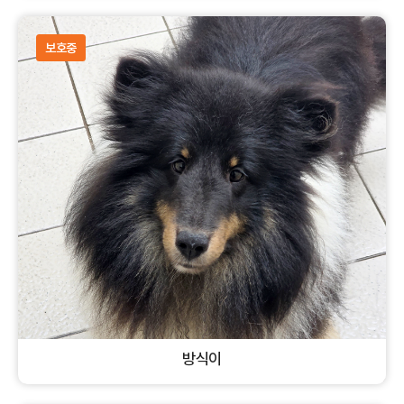
혼혈견
암컷
개
보호중
방식이