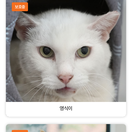
보호중
영식이
코리안숏헤어
수컷
고양이