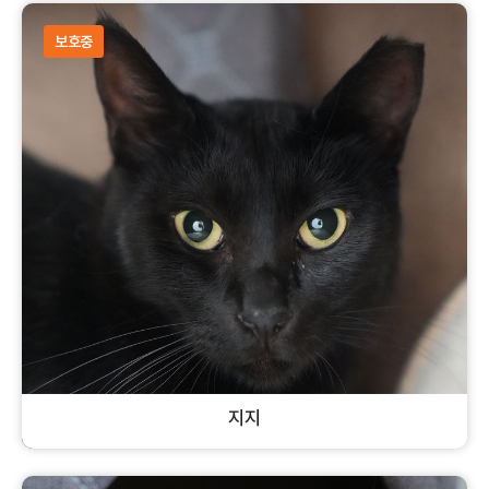
셰틀랜드 쉽독
수컷
개
보호중
지지
코리안숏헤어
암컷
고양이