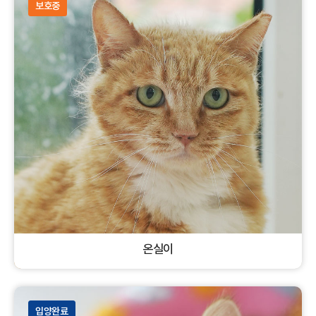
보호중
온실이
코리안숏헤어
암컷
고양이
입양완료