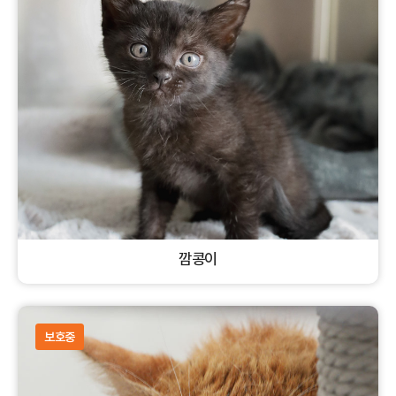
깜콩이
코리안숏헤어
수컷
고양이
보호중