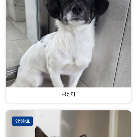
콩심이
혼혈견
암컷
개
입양완료