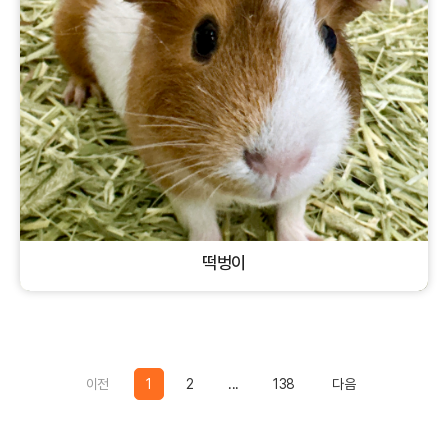
떡벙이
기타
수컷
기타
Previous
Previous
이전
1
2
...
138
다음