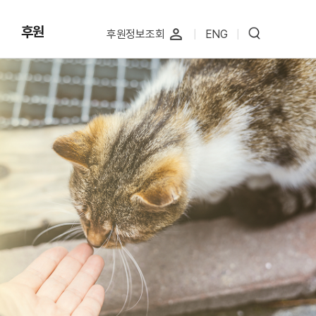
후원
perm_identity
후원정보조회
|
ENG
|