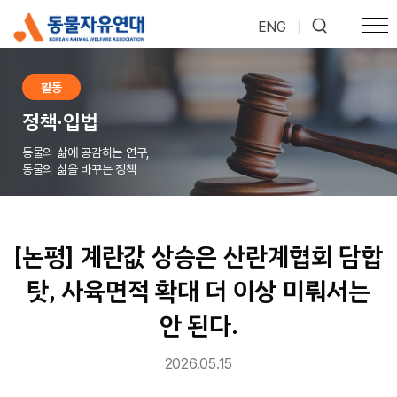
ENG
|
활동
정책·입법
동물의 삶에 공감하는 연구,
동물의 삶을 바꾸는 정책
[논평] 계란값 상승은 산란계협회 담합
탓, 사육면적 확대 더 이상 미뤄서는
안 된다.
2026.05.15