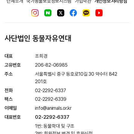
단체소개
국가동물보호정보시스템
가입약관
개인정보처리방침
사단법인 동물자유연대
대표
조희경
고유번호
206-82-06985
주소
서울특별시 중구 동호로10길 30 약수터 842
201호
전화
02-2292-6337
팩스
02-2292-6339
이메일
info@animals.or.kr
대표번호
02-2292-6337
1번: 동물학대 및 구조
2번: 회원정보 변경 및 후원신청