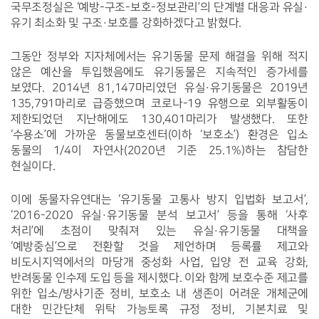
국무조정실은 ‘예방-구조-보호-정보관리’의 단계별 대응과 유실·
유기 최소화 및 구조·보호를 강화하겠다고 밝혔다.
그동안 정부와 지자체에서는 유기동물 문제 해결을 위해 적지 
않은 예산을 투입했음에도 유기동물은 지속적인 증가세를 
보였다. 2014년 81,147마리였던 유실·유기동물은 2019년 
135,791마리로 급증했으며 코로나-19 유행으로 외부활동이 
제한되었던 지난해에도 130,401마리가 발생했다. 또한 
‘수용소’에 가까운 동물보호센터(이하 ‘보호소’) 환경은 입소 
동물의 1/4이 자연사(2020년 기준 25.1%)하는 참담한 
현실이다.
이에 동물자유연대는 ‘유기동물 고통사 방지 입법화 보고서’, 
‘2016-2020 유실·유기동물 분석 보고서’ 등을 통해 ‘사후 
처리’에 초점이 맞춰져 있는 유실·유기동물 대책을 
‘예방중심’으로 전환할 것을 제언하며 등록률 제고와 
비도시지역에서의 마당개 중성화 사업, 입양 전 교육 강화, 
반려동물 인수제 도입 등을 제시했다. 이와 함께 보호수준 제고를 
위한 입소/방사기준 정비, 보호소 내 생존이 어려운 개체군에 
대한 민간단체 위탁 가능토록 규정 정비, 기본치료 및 