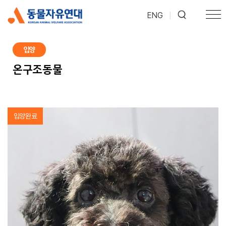
ENG
|
입양
온구조동물
입양완료