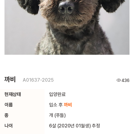
까비
A01637-2025
436
현재상태
입양완료
이름
입소 후
까비
종
개 (푸들)
나이
6살 (2020년 01월생) 추정