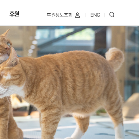
후원
perm_identity
후원정보조회
|
ENG
|