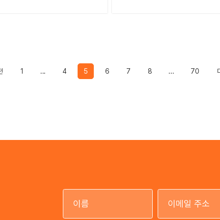
Previous
전
1
...
4
5
6
7
8
...
70