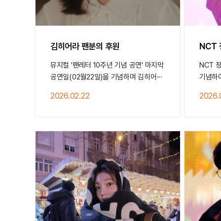
김히어라 팬분의 후원
NCT
뮤지컬 '팬레터 10주년 기념 공연' 마지막
NCT 
공연일(02월22일)을 기념하며 김히어···
기념하
2026.02.22
2026.