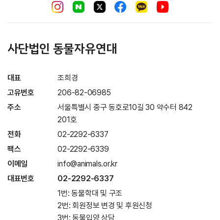
사단법인 동물자유연대
대표
조희경
고유번호
206-82-06985
주소
서울특별시 중구 동호로10길 30 약수터 842
201호
전화
02-2292-6337
팩스
02-2292-6339
이메일
info@animals.or.kr
대표번호
02-2292-6337
1번: 동물학대 및 구조
2번: 회원정보 변경 및 후원신청
3번: 동물입양 상담