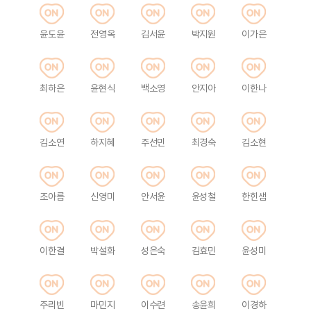
윤도윤
전영옥
김서윤
박지원
이가은
최하은
윤현식
백소영
안지아
이한나
김소연
하지혜
주선민
최경숙
김소현
조아름
신영미
안서윤
윤성철
한힌샘
이한결
박설화
성은숙
김효민
윤성미
주리빈
마민지
이수련
송윤희
이경하