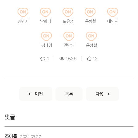
김민지
남희라
도유정
윤성철
배연서
김다경
권난영
윤성철
1
|
1826
|
12
이전
목록
다음
댓글
조아름
2024.09.27