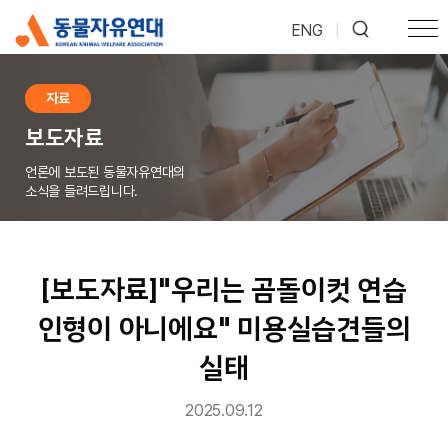
ENG
|
자료
보도자료
언론에 보도된 동물자유연대의
소식을 들려드립니다.
[보도자료]"우리는 곰돌이컷 연습
인형이 아니에요" 미용실습견들의
실태
2025.09.12