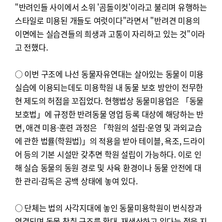
"반려인들 사이에서 소위 '곰돌이컷'이라고 불리며 유행하는
스타일로 미용된 개들도 여럿이다"라면서 "반려견 미용의
이면에는 실습견들의 희생과 고통이 자리하고 있는 것"이라
고 전했다.
○ 이번 구조에 나선 동물자유연대는 살아있는 동물이 미용
실습에 이용되는데도 미용학원 내 동물 보호 방안이 전무한
현 제도의 허점을 꼬집었다. 현행법상 동물미용업은 「동물
보호법」에 규정한 반려동물 영업 등록 대상에 해당하는 반
면, 애견 미용
·
훈련 과정은 「학원의 설립·운영 및 과외교습
에 관한 법률(학원법)」의 적용을 받아 테이블, 욕조, 드라이
어 등의 기본 시설만 갖추면 학원 설립이 가능하다. 이로 인
해 실습 동물의 동원 경로 및 사육 환경이나 동물 안전에 대
한 관리·감독은 공백 상태에 놓여 있다.
○ 단체는 법의 사각지대에 놓인 동물미용학원이 번식장과
연결되며 동물 착취 구조를 확대, 재생산하고 있다는 점을 지