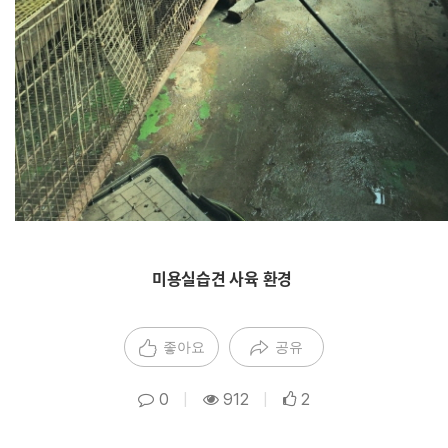
미용실습견 사육 환경
좋아요
공유
0
|
912
|
2