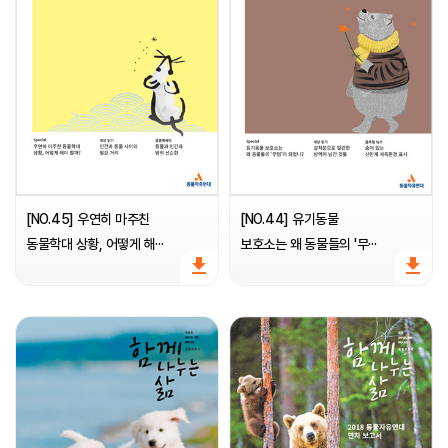
[NO.45] 우연히 마주친
[NO.44] 유기동물
동물학대 상황, 어떻게 해···
보호소는 왜 동물들의 '무···
file_download
file_download