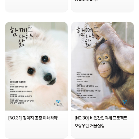
[NO.31] 강아지 공장 폐쇄하라!
[NO.30] 비인간인격체 프로젝트
오랑우탄 거울실험