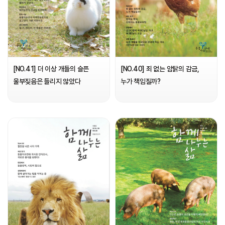
[NO.41] 더 이상 개들의 슬픈
[NO.40] 죄 없는 암탉의 감금,
울부짖음은 들리지 않았다
누가 책임질까?