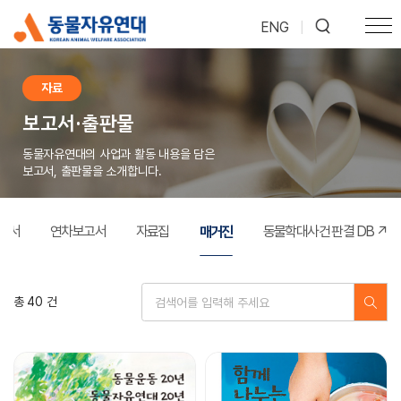
ENG
|
자료
보고서·출판물
동물자유연대의 사업과 활동 내용을 담은
보고서, 출판물을 소개합니다.
매거진
고서
연차보고서
자료집
동물학대사건 판결 DB ↗
총 40 건