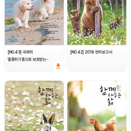
[NO.43] 국제적
[NO.42] 2018 연차보고서
멸종위기종으로 보호받는···
file_download