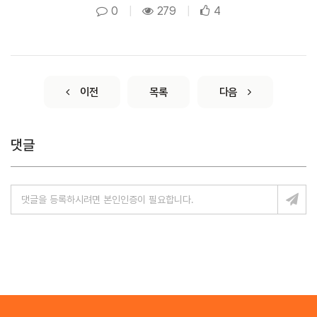
0
|
279
|
4
이전
목록
다음
댓글