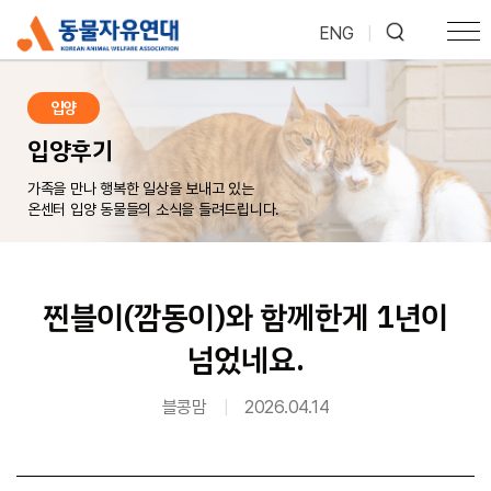
ENG
|
입양
입양후기
가족을 만나 행복한 일상을 보내고 있는
온센터 입양 동물들의 소식을 들려드립니다.
찐블이(깜동이)와 함께한게 1년이
넘었네요.
블콩맘
|
2026.04.14