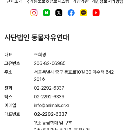
단체소개
국가동물보호정보시스템
가입약관
개인정보처리방침
사단법인 동물자유연대
대표
조희경
고유번호
206-82-06985
주소
서울특별시 중구 동호로10길 30 약수터 842
201호
전화
02-2292-6337
팩스
02-2292-6339
이메일
info@animals.or.kr
대표번호
02-2292-6337
1번: 동물학대 및 구조