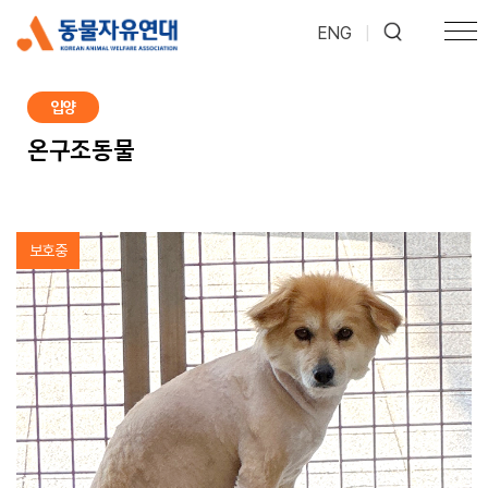
ENG
|
입양
온구조동물
보호중