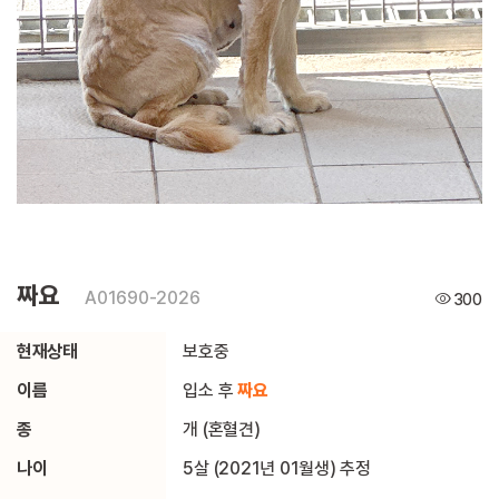
짜요
A01690-2026
300
현재상태
보호중
이름
입소 후
짜요
종
개 (혼혈견)
나이
5살 (2021년 01월생) 추정