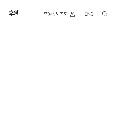
후원
perm_identity
후원정보조회
|
ENG
|