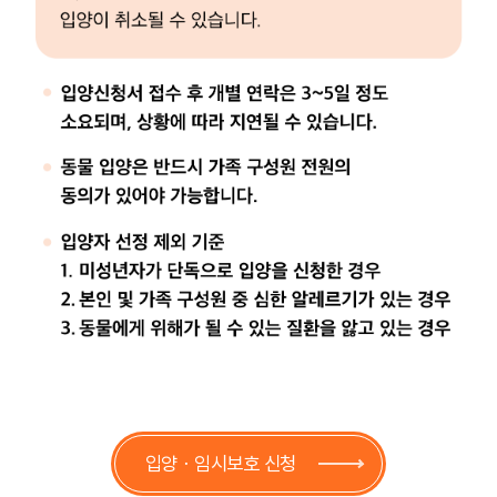
입양ㆍ임시보호 신청