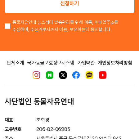
신청하기
동물자유연대 뉴스레터 발송관리를 위해 이름, 이메일주소를
수집하며, 수신거부시까지 이용, 보유하는데 동의합니다.
단체소개
국가동물보호정보시스템
가입약관
개인정보처리방침
사단법인 동물자유연대
대표
조희경
고유번호
206-82-06985
주소
서울특별시 중구 동호로10길 30 약수터 842