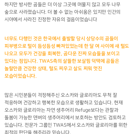
하지만 방사한 곰들은 더 이상 그곳에 머물지 않고 모두 나무
숲으로 사라졌습니다
.
더 볼 수 없는 아쉬움은 있지만 인간의
시야에서 사라진 진정한 자유의 걸음이었습니다
너무도 다행인 것은 한국에서 출발할 당시 상당수의 곰들이
피부병으로 털이 듬성듬성 빠져있었는데 한 달 여 사이에 새 털도
나오고 모두가 건강을 회복한
,
곰다운 진짜 모습들을 보이고
있다는 점입니다
. TWAS
측의 살뜰한 보살핌 덕택에 곰들은
놀랄만큼 건강한 상태
,
털도 찌우고 살도 찌워 멋진
모습이었습니다
.
많은 시민분들이 걱정해주신 오스카와 글로리아도 무척 잘
적응하며 건강하고 행복한 모습으로 생활하고 있습니다
.
현재
오스카와 글로리아는 자연 생추어리
Refuge
보다는 관찰과
돌봄이 가능한 덴버의 생추어리에서 보호하는 방안도 검토하고
있습니다
.
전문가 그룹인
TWAS
에서 오스카와 글로리아를 위한
최적의 판단을 해주리라 믿습니다
.