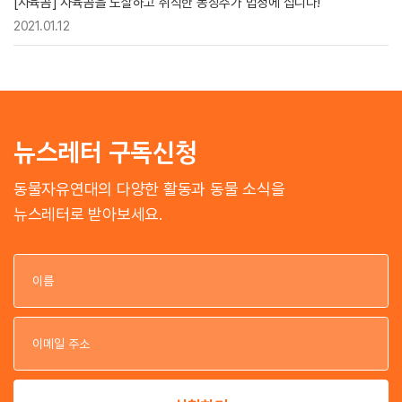
[사육곰] 사육곰을 도살하고 취식한 농장주가 법정에 섭니다!
2021.01.12
뉴스레터 구독신청
동물자유연대의 다양한 활동과 동물 소식을
뉴스레터로 받아보세요.
이
이