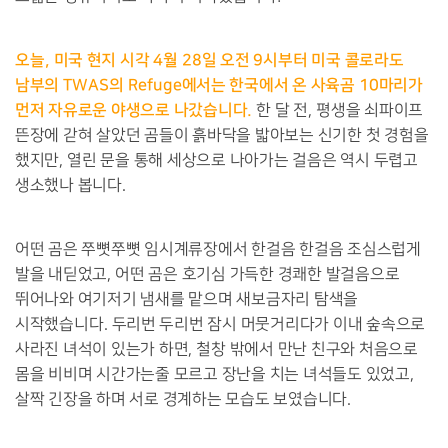
오늘
,
미국 현지 시각
4
월
28
일 오전
9
시부터 미국 콜로라도
남부의
TWAS
의
Refuge
에서는 한국에서 온 사육곰
10
마리가
먼저 자유로운 야생으로 나갔습니다
.
한 달 전
,
평생을 쇠파이프
뜬장에 갇혀 살았던 곰들이 흙바닥을 밟아보는 신기한 첫 경험을
했지만
,
열린 문을 통해 세상으로 나아가는 걸음은 역시 두렵고
생소했나 봅니다
.
어떤 곰은 쭈뼛쭈뼛 임시계류장에서 한걸음 한걸음 조심스럽게
발을 내딛었고
,
어떤 곰은 호기심 가득한 경쾌한 발걸음으로
뛰어나와 여기저기 냄새를 맡으며 새보금자리 탐색을
시작했습니다
.
두리번 두리번 잠시 머뭇거리다가 이내 숲속으로
사라진 녀석이 있는가 하면
,
철창 밖에서 만난 친구와 처음으로
몸을 비비며 시간가는줄 모르고 장난을 치는 녀석들도 있었고
,
살짝 긴장을 하며 서로 경계하는 모습도 보였습니다
.