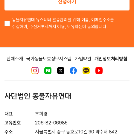
신청하기
동물자유연대 뉴스레터 발송관리를 위해 이름, 이메일주소를
수집하며, 수신거부시까지 이용, 보유하는데 동의합니다.
단체소개
국가동물보호정보시스템
가입약관
개인정보처리방침
사단법인 동물자유연대
대표
조희경
고유번호
206-82-06985
주소
서울특별시 중구 동호로10길 30 약수터 842