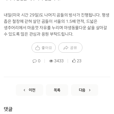
내일
(
미국 시간
29
일
)
도 나머지 곰들의 방사가 진행됩니다
.
평생
좁은 철창에 갇혀 살던 곰들이 서울의
1.5
배 면적
,
드넓은
생추어리에서 마음껏 자유를 누리며 야생동물다운 삶을 살아갈
수 있도록 많은 관심과 응원 부탁드립니다
.
좋아요
공유
0
|
3433
|
23
이전
목록
다음
댓글