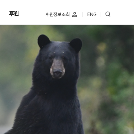
후원
perm_identity
후원정보조회
|
ENG
|