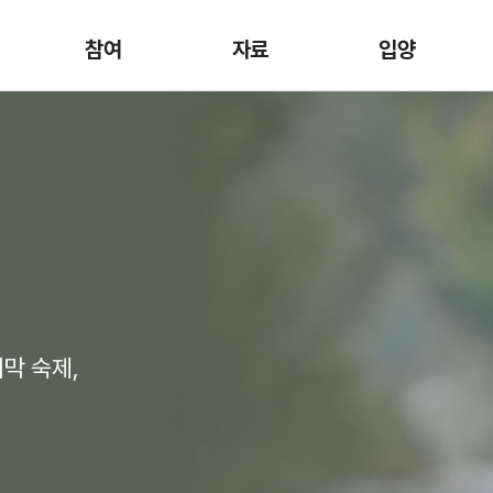
참여
자료
입양
막 숙제,