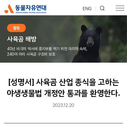
ENG
|
활동
사육곰 해방
40년 비극의 역사에 종지부를 찍기 위한 마지막 숙제,
240여 마리 사육곰 구조와 보호
[성명서] 사육곰 산업 종식을 고하는
야생생물법 개정안 통과를 환영한다.
2023.12.20