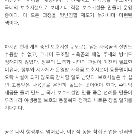
서천군에 지어질 예정이다
.
민간에서도 사육곰을 구조하여
국내외 보호시설으로 보내거나 직접 보호시설을 만들어 운영
중이다
.
이 모든 과정을 뒷받침할 제도가 늦게나마 마련된
셈이다
.
하지만 현재 계획 중인 보호시설 규모로는 남은 사육곰의 절반도
수용할 수 없고
,
그나마 구조될 사육곰의 매입 주체와 방식도
정해지지 않았다
.
정부의 노력과 시민의 관심이 여전히 필요한
이유다
.
정부와 지자체가 운영할 사육곰 보호시설이 동물원이나
오락 시설이 되지 않도록 감시할 일도 남았다
.
보호시설은 수 십
년 고통받은 사육곰을 온전히 돌보는 곳이어야 한다
.
수백억
세금을 들여 만드는 국가 보호시설인 만큼 좋은 선례를 만들어
우리나라 야생동물 보호와 동물복지 정책의 새로운 장을 열기를
기대한다
.
공은 다시 행정부로 넘어갔다
.
야만적 동물 착취 산업을 길러낸