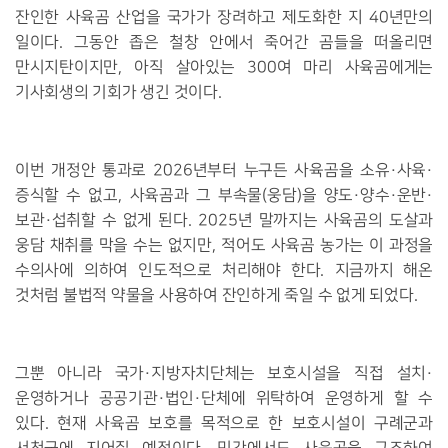
잔인한 사육곰 산업을 국가가 장려하고 제도화한 지
40
년만의
일이다
.
그동안 좁은 철창 안에서 죽어간 곰들을 떠올리면
만시지탄이지만
,
아직 살아있는
300
여 마리 사육곰에게는
기사회생의 기회가 생긴 것이다
.
이번 개정안 통과로
2026
년부터 누구든 사육곰을 소유
·
사육
·
증식할 수 없고
,
사육곰과 그 부속물
(
웅담
)
을 양도
·
양수
·
운반
·
보관
·
섭취할 수 없게 된다
. 2025
년 말까지는 사육곰의 도살과
웅담 채취를 막을 수는 없지만
,
적어도 사육곰 농가는 이 과정을
수의사에 의하여 인도적으로 처리해야 한다
.
지금까지 해온
것처럼 불법적 약물을 사용하여 잔인하게 죽일 수 없게 되었다
.
그뿐 아니라 국가
·
지방자치단체는 보호시설을 직접 설치
·
운영하거나 공공기관
·
법인
·
단체에 위탁하여 운영하게 할 수
있다
.
현재 사육곰 보호를 목적으로 한 보호시설이 구례군과