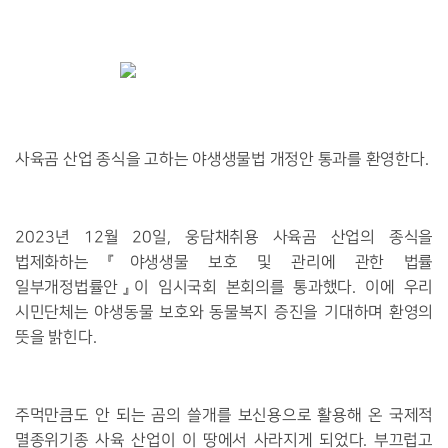
사육곰 산업 종식을 고하는 야생생물법 개정안 통과를 환영한다.
2023
년
12
월
20
일
,
웅담채취용 사육곰 산업의 종식을
법제화하는
『
야생생물 보호 및 관리에 관한 법률
일부개정법률안
』
이 임시국회 본회의를 통과했다
.
이에 우리
시민단체는 야생동물 보호와 동물복지 증진을 기대하며 환영의
뜻을 밝힌다
.
주먹만큼도 안 되는 곰의 쓸개를 보신용으로 활용해 온 국제적
멸종위기종 사육 산업이 이 땅에서 사라지게 되었다
.
부끄럽고