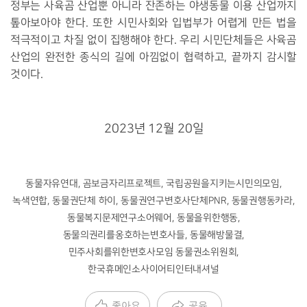
정부는 사육곰 산업뿐 아니라 잔존하는 야생동물 이용 산업까지
톺아보아야 한다
.
또한 시민사회와 입법부가 어렵게 만든 법을
적극적이고 차질 없이 집행해야 한다
.
우리 시민단체들은 사육곰
산업의 완전한 종식의 길에 아낌없이 협력하고
,
끝까지 감시할
것이다
.
2023
년
12
월
20
일
동물자유연대
,
곰보금자리프로젝트
,
국립공원을지키는시민의모임
,
녹색연합
,
동물권단체 하이
,
동물권연구변호사단체
PNR,
동물권행동카라
,
동물복지문제연구소어웨어
,
동물을위한행동
,
동물의권리를옹호하는변호사들
,
동물해방물결
,
민주사회를위한변호사모임 동물권소위원회
,
한국휴메인소사이어티인터내셔널
좋아요
공유