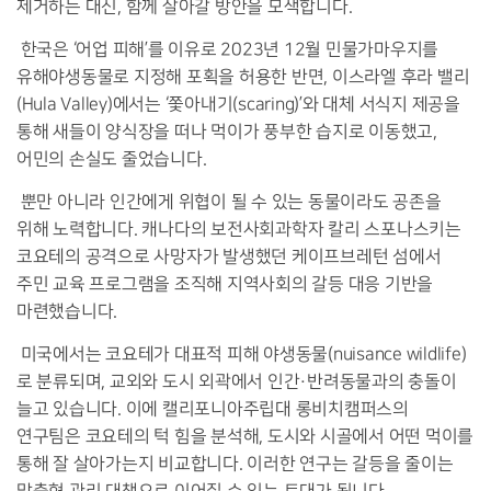
제거하는 대신, 함께 살아갈 방안을 모색합니다.
한국은 ‘어업 피해’를 이유로 2023년 12월 민물가마우지를
유해야생동물로 지정해 포획을 허용한 반면, 이스라엘 후라 밸리
(Hula Valley)에서는 ‘쫓아내기(scaring)’와 대체 서식지 제공을
통해 새들이 양식장을 떠나 먹이가 풍부한 습지로 이동했고,
어민의 손실도 줄었습니다.
뿐만 아니라 인간에게 위협이 될 수 있는 동물이라도 공존을
위해 노력합니다. 캐나다의 보전사회과학자 칼리 스포나스키는
코요테의 공격으로 사망자가 발생했던 케이프브레턴 섬에서
주민 교육 프로그램을 조직해 지역사회의 갈등 대응 기반을
마련했습니다.
미국에서는 코요테가 대표적 피해 야생동물(nuisance wildlife)
로 분류되며, 교외와 도시 외곽에서 인간·반려동물과의 충돌이
늘고 있습니다. 이에 캘리포니아주립대 롱비치캠퍼스의
연구팀은 코요테의 턱 힘을 분석해, 도시와 시골에서 어떤 먹이를
통해 잘 살아가는지 비교합니다. 이러한 연구는 갈등을 줄이는