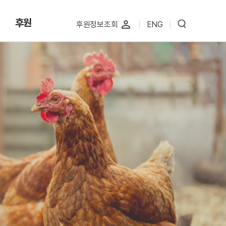
후원
perm_identity
후원정보조회
|
ENG
|