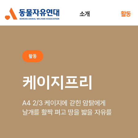
소개
활동
활동
케이지프리
A4 2/3 케이지에 갇힌 암탉에게
날개를 활짝 펴고 땅을 밟을 자유를