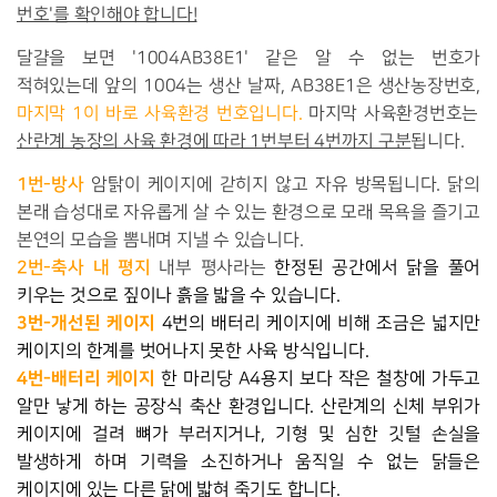
번호'를 확인해야 합니다!
달걀을 보면 '1004AB38E1' 같은 알 수 없는 번호가
적혀있는데
앞의 1004는 생산 날짜, AB38E1은 생산농장번호,
마지막 1이 바로 사육환경 번호입니다.
마지막 사육환경번호는
산란계 농장의 사육 환경에 따라 1번부터 4번까지 구분
됩니다.
1번-방사
암탉이 케이지에 갇히지 않고 자유 방목됩니다. 닭의
본래 습성대로 자유롭게 살 수 있는 환경으로 모래 목욕을 즐기고
본연의 모습을 뽐내며 지낼 수 있습니다.
2번-축사 내 평지
내부 평사라는
한정된 공간에서 닭을 풀어
키우는 것으로 짚이나 흙을 밟을 수 있습니다.
3번-개선된 케이지
4번의 배터리 케이지에 비해 조금은 넓지만
케이지의 한계를 벗어나지 못한 사육 방식입니다.
4번-배터리 케이지
한 마리당 A4용지 보다 작은 철창에 가두고
알만 낳게 하는 공장식 축산 환경입니다. 산란계의 신체 부위가
케이지에 걸려 뼈가 부러지거나, 기형 및 심한 깃털 손실을
발생하게 하며 기력을 소진하거나 움직일 수 없는 닭들은
케이지에 있는 다른 닭에 밟혀 죽기도 합니다.