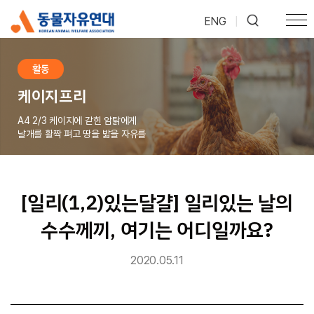
ENG
|
활동
케이지프리
A4 2/3 케이지에 갇힌 암탉에게
날개를 활짝 펴고 땅을 밟을 자유를
[일리(1,2)있는달걀] 일리있는 날의
수수께끼, 여기는 어디일까요?
2020.05.11