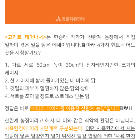
<고기로 태어나서>
는 한
승태 작가가 산란계 농장에서 직접
일하며 겪은 일을 담은 에세이입니다.
📙아래 4가지 힌트는 어느
곳을 지칭할까요?
1. 가로 세로 50cm, 높이 30cm의 전자레인지만한 크기의
케이지
2. 한 케이지에 함께 들어가있는 네 마리의 닭
3. 깃털과 피부가 멀쩡하지 않은 닭의 상태
4. 서로를 쪼아댈 정도로 스트레스 받는 닭
정답은 바로
'배터리 케이지를 이용한 산란계 농장'입니다
⛓🐓⛓
산란계 농장이라고 해서 다 이와 같은 최악의 환경은 아닙니다.
사육환경에 따라 4단계로 구분되는데,
어떤
사
육환경에서 사는
암탉이 낳은 달걀인지 알기 위해선 달걀 껍질에 적힌 '사육 환경