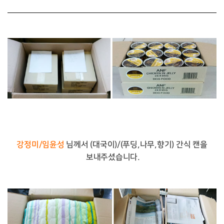
강정미/임윤성
님께서 (대국이)/(푸딩,나무,향기) 간식 캔을
보내주셨습니다.