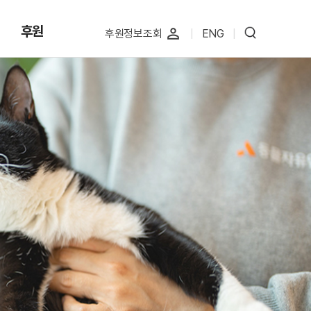
후원
perm_identity
후원정보조회
|
ENG
|