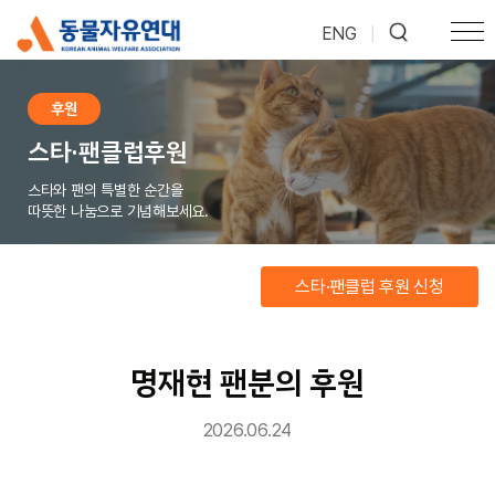
ENG
|
후원
스타·팬클럽후원
스타와 팬의 특별한 순간을
따뜻한 나눔으로 기념해보세요.
스타·팬클럽 후원 신청
명재현 팬분의 후원
2026.06.24