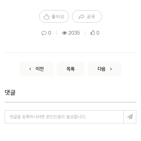
좋아요
공유
0
|
2035
|
0
이전
목록
다음
댓글