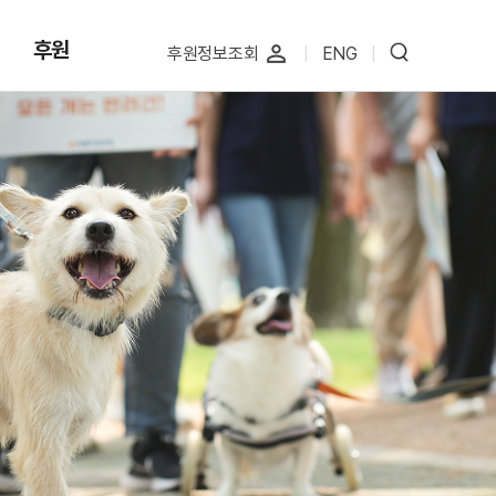
후원
perm_identity
후원정보조회
|
ENG
|