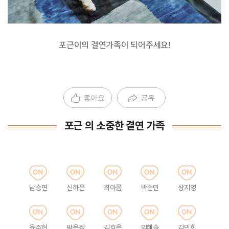
포근이의 결연가족이 되어주세요!
좋아요
공유
포근 의 소중한 결연 가족
남승연
신하은
최아름
박순민
상지영
윤주현
박은정
김효은
임혜솔
김민희