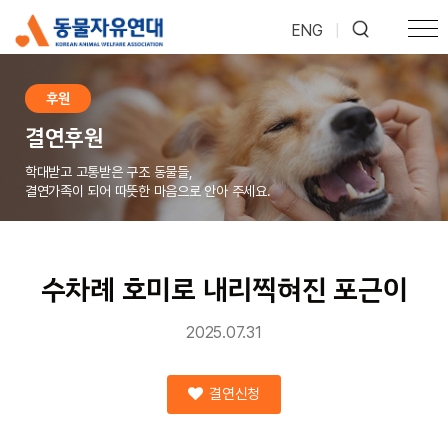
ENG
|
후원
결연후원
학대받고 고통받은 구조 동물들,
결연가족이 되어 따뜻한 마음으로 안아 주세요.
수차례 호미로 내리찍혀진 포근이
2025.07.31
결연신청