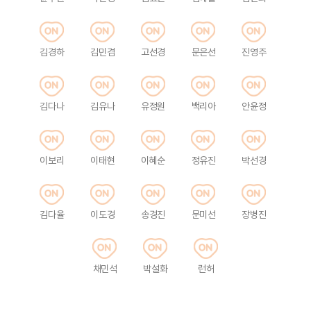
김경하
김민겸
고선경
문은선
진영주
김다나
김유나
유정원
백리아
안윤정
이보리
이태현
이혜순
정유진
박선경
김다율
이도경
송경진
문미선
장병진
채민석
박설화
런허