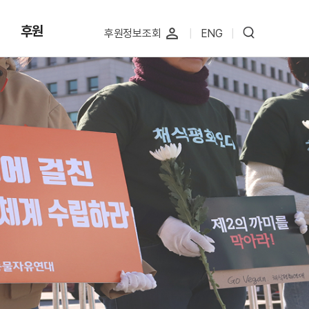
후원
perm_identity
후원정보조회
|
ENG
|