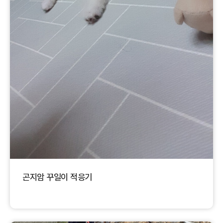
곤지암 꾸일이 적응기