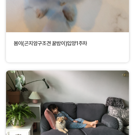
봄이(곤지암구조견 꿀밤이)입양1주차