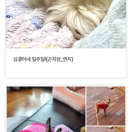
심쿵이네 일주일!(곤지암_연지)