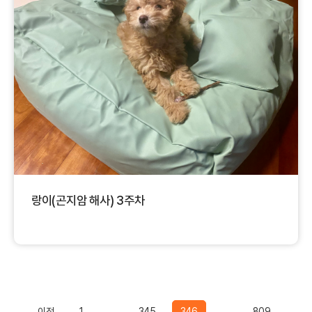
랑이(곤지암 해사) 3주차
Previous
이전
1
...
345
346
...
809