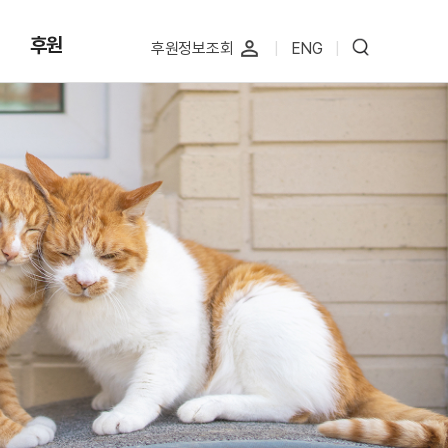
후원
perm_identity
후원정보조회
|
ENG
|