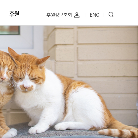
후원
perm_identity
후원정보조회
|
ENG
|