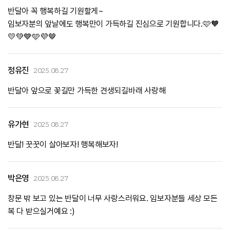
반달아 꼭 행복하길 기원할게~
임보자분의 앞날에도 행복만이 가득하길 진심으로 기원합니다.🩷🧡
💛💚💙🩵💜🤎
정유진
2025.08.27
반달아 앞으로 꽃길만 가득한 견생되길바래 사랑해
유가현
2025.08.27
반달! 꿋꿋이 살아보자! 행복해보자!
박은영
2025.08.27
창문 밖 보고 있는 반달이 너무 사랑스러워요. 임보자분들 세상 모든
복 다 받으실거예요 :)