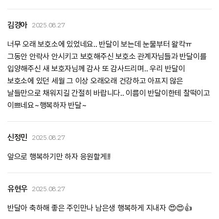
김경아
2025.08.27
너무 오래 보호소에 있었네요.. 반달이 보는데 눈물부터 왈칵ㅠ
그동안 안락사 안시키고 보호해주신 보호소 관계자님들과 반달이를
입양해주신 새 보호자님께 감사 또 감사드리며.. 우리 반달이
보호소에 있던 세월 그 이상 오래오래 건강하고 아프지 않은
날들만으로 채워지길 간절히 바랍니다.. 이름이 반달이한테 찰떡이고
이쁘네요~행복하자 반달~
신정민
2025.08.27
앞으로 행복하기만 하자 응원할게!!
유현우
2025.08.27
반달아 축하해 좋은 주인만나 남은생 행복하게 지내자 😍😍👍