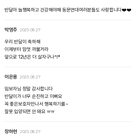
반달아 늘행복하고 건강해야해 동문연대여러분들도 사랑합니다❤️❤️
박영주
2025.08.27
우리 반달이 축하해
이제부터 맘껏 까불거라
앞으로 12년은 더 살자구나^!*
이은용
2025.08.27
임보자님 정말 감사합니다
반달이가 너무 순진하고 이뻐요
꼭 좋은보호자만나서 행복하기를~
잘못 입양되면 안 돼요 ㅠㅠ
장하현
2025.08.27