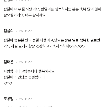
반달이 너무 잘 되었어요. 반달이를 임보하시는 분은 축복 많이 많이
받으실거에요. 너무 감사해요
김률희
2025.08.27
반달아 좋은분 만나 정말 다행이고,앞으론 좋은 일들 행복한 일들만
가득 하길 빌게~ 항상 건강하고~ 축하축하해♡♡♡♡♡
김태은
2025.08.27
사랑합니다 고맙습니다 행복하세요
반달이의 견생을 응원합니다.
♡*♡
조우정
2025.08.27