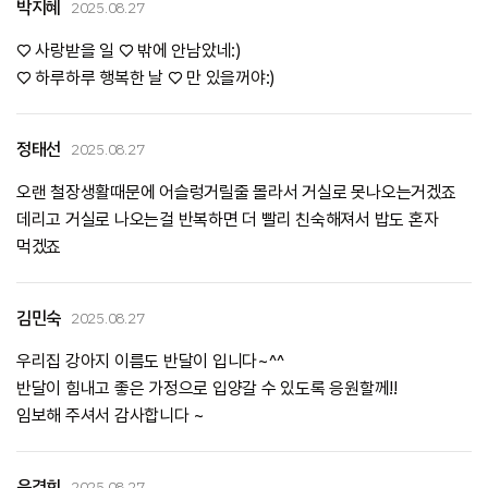
박지혜
2025.08.27
♡ 사랑받을 일 ♡ 밖에 안남았네:)
♡ 하루하루 행복한 날 ♡ 만 있을꺼야:)
정태선
2025.08.27
오랜 철장생활때문에 어슬렁거릴줄 몰라서 거실로 못나오는거겠죠
데리고 거실로 나오는걸 반복하면 더 빨리 친숙해져서 밥도 혼자
먹겠죠
김민숙
2025.08.27
우리집 강아지 이름도 반달이 입니다~^^
반달이 힘내고 좋은 가정으로 입양갈 수 있도록 응원할께!!
윤경희
2025.08.27