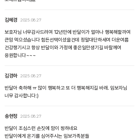
김혜경
2025.08.27
보호자님 너무감사드려여 12년만에 반달이가 얼마나 행복해할까여
큰맘 먹으셨습니다 힘든선택이셨을건데 정말대단하세여 더운여름
건강챙기시고 항상 반달이와 가정에 좋은일만생기길 바랄께여
응원합니다~~~
김경하
2025.08.27
반달아 축하해 ㅠ 많이 행복하고 또 더 행복해지길 바래. 임보자님
너무 감사합니다:)
송현정
2025.08.27
반달이 조심스런 손짓에 맘이 찡하네요
반달이에게 온기를 심어주시는 임보가족분들