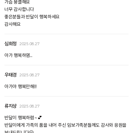
가슴 뭉클해요
너무 감사합니다
좋은분들과 반달이 행복하세요
감사해요
심희정
2025.08.27
아가 행복하염..
우태경
2025.08.27
아가야 행복만해!!
류지상
2025.08.27
반달이 행복하렴~💕
반달이에게 가족의 품을 내어 주신 임보가족분들께도 감사와 응원을
보내드립니다🤗