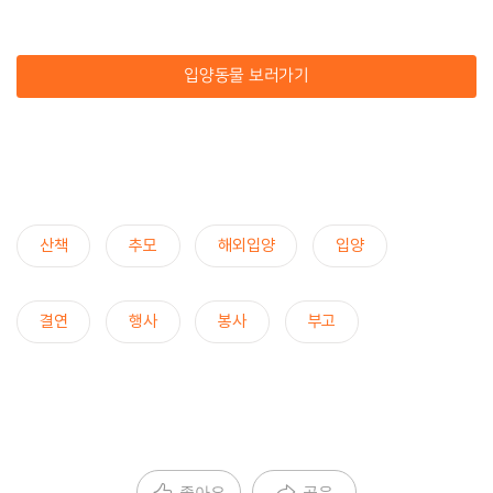
입양동물 보러가기
산책
추모
해외입양
입양
결연
행사
봉사
부고
좋아요
공유