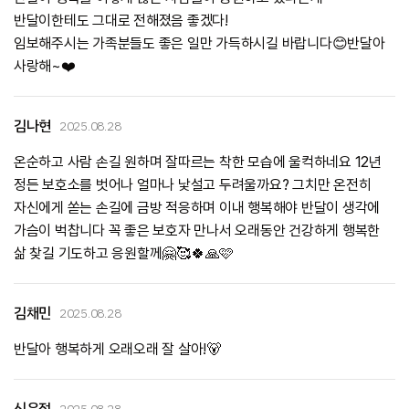
반달이한테도 그대로 전해졌음 좋겠다!
임보해주시는 가족분들도 좋은 일만 가득하시길 바랍니다😊반달아
사랑해~❤️
김나현
2025.08.28
온순하고 사람 손길 원하며 잘따르는 착한 모습에 울컥하네요 12년
정든 보호소를 벗어나 얼마나 낯설고 두려울까요? 그치만 온전히
자신에게 쏟는 손길에 금방 적응하며 이내 행복해야 반달이 생각에
가슴이 벅찹니다 꼭 좋은 보호자 만나서 오래동안 건강하게 행복한
삶 찾길 기도하고 응원할께🤗🥰🍀🙏🩷
김채민
2025.08.28
반달아 행복하게 오래오래 잘 살아!🐻
신은정