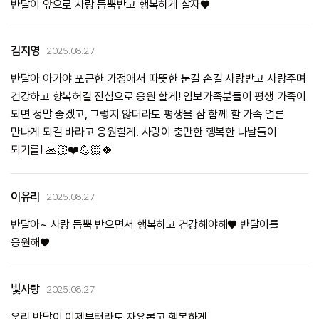
반달이 앞으로 사랑 듬뿍받고 행복하게 살자♥️
김지영
2025.08.27
반달아 아가야 포근한 가정애서 따뜻한 눈길 손길 사랑받고 사랑주며
건강하고 향복허길 진심으로 응원 할게! 임보가족분들이 평생 가족이
되면 정말 좋겠고, 그렇지 않더라도 평생을 잠 함께 할 가족 얼른
만나게 되길 바라고 응원할게. 사랑이 충만한 행복한 나날들이
되기를! 🙏🏻❤️💪🏻🍀
이유리
2025.08.27
반달아~ 사랑 듬뿍 받으면서 행복하고 건강해야해♥︎ 반달이를
응원해♥︎
빛사랑
2025.08.27
우리 반달이 이제부터라도 자유롭고 행복하게