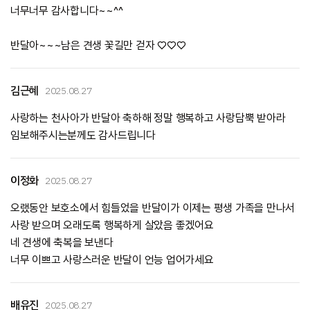
너무너무 감사합니다~~^^
반달아~~~남은 견생 꽃길만 걷자 ♡♡♡
김근혜
2025.08.27
사랑하는 천사아가 반달아 축하해 정말 행복하고 사랑담뿍 받아라
임보해주시는분께도 감사드립니다
이정화
2025.08.27
오랬동안 보호소에서 힘들었을 반달이가 이제는 평생 가족을 만나서
사랑 받으며 오래도록 행복하게 살았음 좋겠어요
네 견생에 축복을 보낸다
너무 이쁘고 사랑스러운 반달이 언능 업어가세요
배유진
2025.08.27