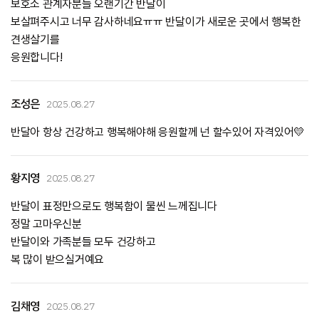
보호소 관계자분들 오랜기간 반달이
보살펴주시고 너무 감사하네요ㅠㅠ 반달이가 새로운 곳에서 행복한
견생살기를
응원합니다!
조성은
2025.08.27
반달아 항상 건강하고 행복해야해 응원할께 넌 할수있어 자격있어💛
황지영
2025.08.27
반달이 표정만으로도 행복함이 물씬 느께집니다
정말 고마우신분
반달이와 가족분들 모두 건강하고
복 많이 받으실거예요
김채영
2025.08.27