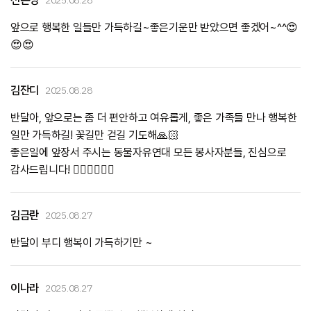
2025.08.28
앞으로 행복한 일들만 가득하길~좋은기운만 받았으면 좋겠어~^^😍
😍😍
김잔디
2025.08.28
반달아, 앞으로는 좀 더 편안하고 여유롭게, 좋은 가족들 만나 행복한
일만 가득하길! 꽃길만 걷길 기도해🙏🏻
좋은일에 앞장서 주시는 동물자유연대 모든 봉사자분들, 진심으로
김금란
2025.08.27
반달이 부디 행복이 가득하기만 ~
이나라
2025.08.27