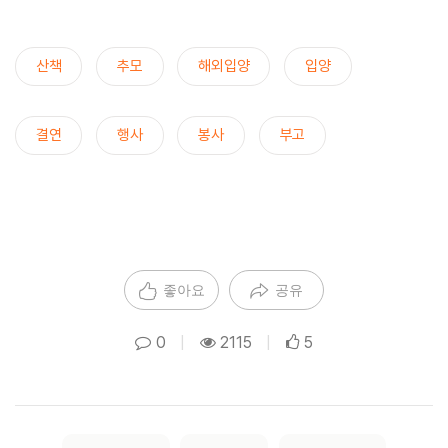
산책
추모
해외입양
입양
결연
행사
봉사
부고
좋아요
공유
0
|
2115
|
5