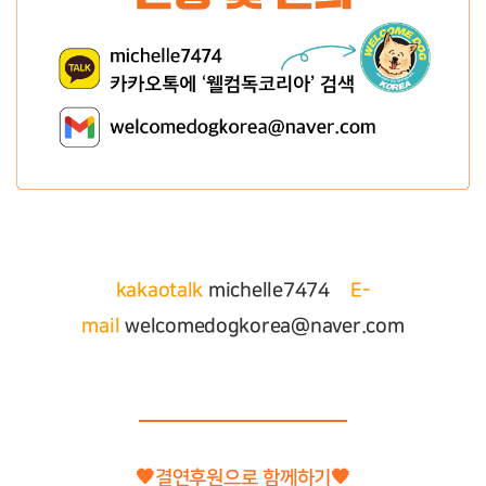
kakaotalk
michelle7474
E-
mail
welcomedogkorea@naver.com
🧡
결연후원으로 함께하기
🧡