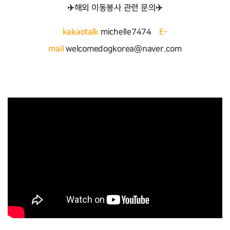
✈️해외 이동봉사 관련 문의
✈️
kakaotalk
michelle7474
E-
mail
welcomedogkorea@naver.com