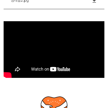
file_download
썸네일2.jpg