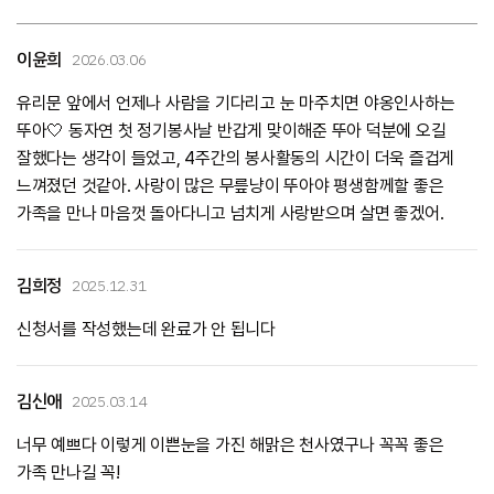
이윤희
2026.03.06
유리문 앞에서 언제나 사람을 기다리고 눈 마주치면 야옹인사하는
뚜아🤍 동자연 첫 정기봉사날 반갑게 맞이해준 뚜아 덕분에 오길
잘했다는 생각이 들었고, 4주간의 봉사활동의 시간이 더욱 즐겁게
느껴졌던 것같아. 사랑이 많은 무릎냥이 뚜아야 평생함께할 좋은
가족을 만나 마음껏 돌아다니고 넘치게 사랑받으며 살면 좋겠어.
김희정
2025.12.31
신청서를 작성했는데 완료가 안 됩니다
김신애
2025.03.14
너무 예쁘다 이렇게 이쁜눈을 가진 해맑은 천사였구나 꼭꼭 좋은
가족 만나길 꼭!