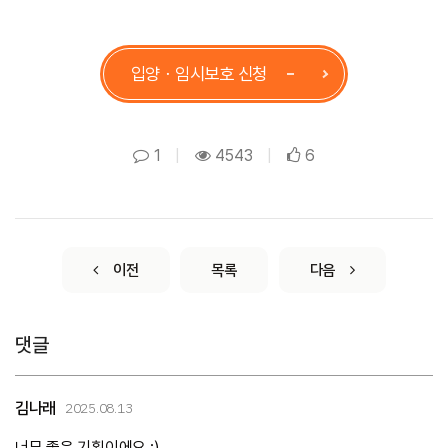
입양ㆍ임시보호 신청
1
|
4543
|
6
이전
목록
다음
댓글
김나래
2025.08.13
너무 좋은 기획이에요 :)