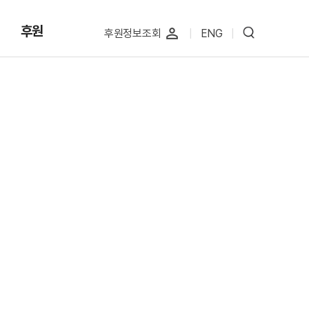
후원
perm_identity
후원정보조회
|
ENG
|