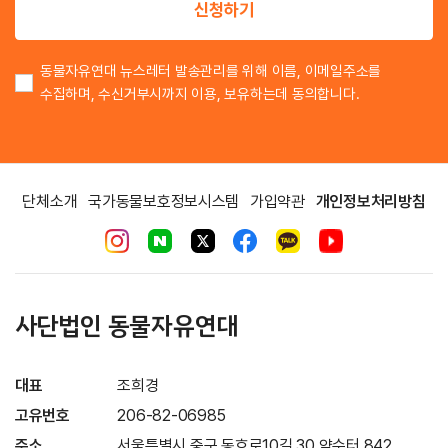
신청하기
동물자유연대 뉴스레터 발송관리를 위해 이름, 이메일주소를
수집하며, 수신거부시까지 이용, 보유하는데 동의합니다.
단체소개
국가동물보호정보시스템
가입약관
개인정보처리방침
사단법인 동물자유연대
대표
조희경
고유번호
206-82-06985
주소
서울특별시 중구 동호로10길 30 약수터 842