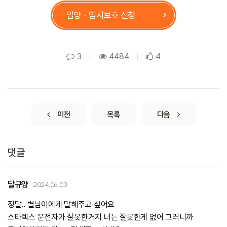
입양ㆍ임시보호 신청
3
|
4484
|
4
이전
목록
다음
댓글
달규양
2024.06.03
정말.. 별님이에게 말해주고 싶어요
스타렉스 운전자가 잘못한거지 너는 잘못한게 없어 그러니까