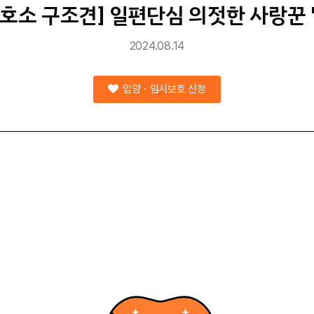
호소 구조견] 일편단심 의젓한 사랑꾼 
2024.08.14
입양ㆍ임시보호 신청