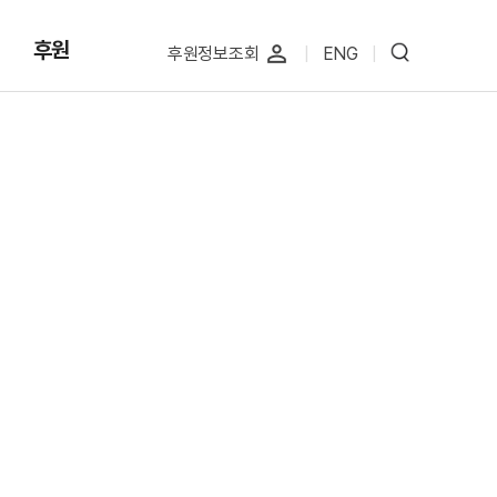
후원
perm_identity
후원정보조회
|
ENG
|