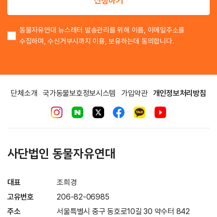
신청하기
동물자유연대 뉴스레터 발송관리를 위해 이름, 이메일주소를
수집하며, 수신거부시까지 이용, 보유하는데 동의합니다.
단체소개
국가동물보호정보시스템
가입약관
개인정보처리방침
사단법인 동물자유연대
대표
조희경
고유번호
206-82-06985
주소
서울특별시 중구 동호로10길 30 약수터 842