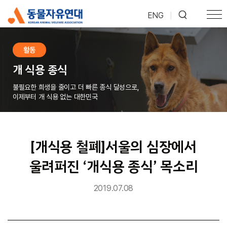
ENG
|
활동
개 식용 종식
불필요한 희생을 줄이고 더 빠른 종식 달성으로,
이제부터 개 식용 없는 대한민국
[개식용 철폐]서울의 심장에서
울려퍼진 ‘개식용 종식’ 목소리
2019.07.08