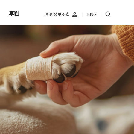
후원
perm_identity
후원정보조회
|
ENG
|