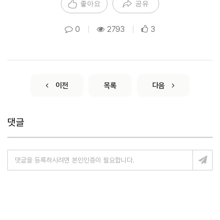
좋아요
공유
0
|
2793
|
3
이전
목록
다음
댓글