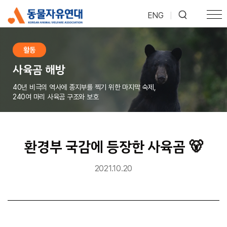
ENG
|
활동
사육곰 해방
40년 비극의 역사에 종지부를 찍기 위한 마지막 숙제,
240여 마리 사육곰 구조와 보호
환경부 국감에 등장한 사육곰 🐻
2021.10.20