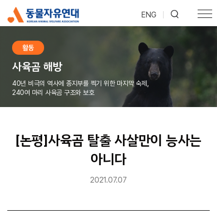
ENG
|
활동
사육곰 해방
40년 비극의 역사에 종지부를 찍기 위한 마지막 숙제,
240여 마리 사육곰 구조와 보호
[논평]사육곰 탈출 사살만이 능사는
아니다
2021.07.07