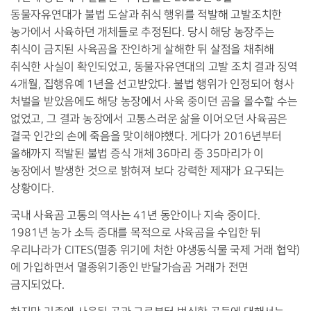
동물자유연대가 불법 도살과 취식 행위를 적발해 고발조치한
농가에서 사육하던 개체들로 추정된다
.
당시 해당 농장주는
취식이 금지된 사육곰을 잔인하게 살해한 뒤 살점을 채취해
취식한 사실이 확인되었고
,
동물자유연대의 고발 조치 결과 징역
4
개월
,
집행유예
1
년을 선고받았다
.
불법 행위가 인정되어 형사
처벌을 받았음에도 해당 농장에서 사육 중이던 곰을 몰수할 수는
없었고
,
그 결과 농장에서 고통스러운 삶을 이어오던 사육곰은
결국 인간의 손에 죽음을 맞이해야했다
.
게다가
2016
년부터
올해까지 적발된 불법 증식 개체
36
마리 중
35
마리가 이
농장에서 발생한 것으로 밝혀져 보다 강력한 제재가 요구되는
상황이다
.
국내 사육곰 고통의 역사는
41
년 동안이나 지속 중이다
.
1981
년 농가 소득 증대를 목적으로 사육곰을 수입한 뒤
우리나라가
CITES(
멸종 위기에 처한 야생동식물 국제 거래 협약
)
에 가입하면서 멸종위기종인 반달가슴곰 거래가 전면
금지되었다
.