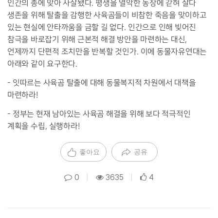
인간의 총에 맞아 사살됐다
.
평생을 열악한 농장에 갇혀 살다
생존을 위해 탈출을 감행한 사육곰들이 비참한 죽음을 맞이하고
있는 현실에 안타까움을 금할 길 없다
.
인간으로 인해 빚어진
참극을 바로잡기 위해 근본적 해결 방안을 마련하는 대신
,
언제까지 단편적 조치만을 반복할 것인가
.
이에 동물자유연대는
아래와 같이 요구한다
.
-
잇따르는 사육곰 탈출에 대해 동물복지적 차원에서 대책을
마련하라
!
-
정부는 현재 남아있는 사육곰 해결을 위해 보다 적극적인
계획을 수립
,
실행하라
!
좋아요
공유
0
|
3635
|
4