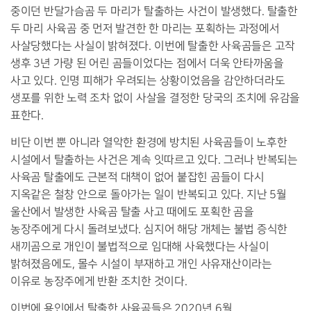
중이던 반달가슴곰 두 마리가 탈출하는 사건이 발생했다
.
탈출한
두 마리 사육곰 중 먼저 발견한 한 마리는 포획하는 과정에서
사살당했다는 사실이 밝혀졌다
.
이번에 탈출한 사육곰들은 고작
생후
3
년 가량 된 어린 곰들이었다는 점에서 더욱 안타까움을
사고 있다
.
인명 피해가 우려되는 상황이었음을 감안하더라도
생포를 위한 노력 조차 없이 사살을 결정한 당국의 조치에 유감을
표한다
.
비단 이번 뿐 아니라 열악한 환경에 방치된 사육곰들이 노후한
시설에서 탈출하는 사건은 계속 잇따르고 있다
.
그러나 반복되는
사육곰 탈출에도 근본적 대책이 없어 붙잡힌 곰들이 다시
지옥같은 철창 안으로 돌아가는 일이 반복되고 있다
.
지난
5
월
울산에서 발생한 사육곰 탈출 사고 때에도 포획한 곰을
농장주에게 다시 돌려보냈다
.
심지어 해당 개체는 불법 증식한
새끼곰으로 개인이 불법적으로 임대해 사육했다는 사실이
밝혀졌음에도
,
몰수 시설이 부재하고 개인 사유재산이라는
이유로 농장주에게 반환 조치한 것이다
.
이번에 용인에서 탈출한 사육곰들은
2020
년
6
월