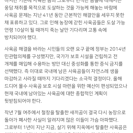
하지만 기존에 사육된 곰과 그로부터 번식한 곰들에 대해서는
웅담 채취를 목적으로 도살하는 것을 가능케 해놓는 바람에
사육곰 문제는 지난
41
년 동안 근본적인 해결안을 세우지 못한
채 표류하고 있다
.
그로 인해 농장에 갇힌 사육곰들은 도살 가능
연령
10
살이 될 때까지 죽는 날만 기다리며 고통 속에
방치되어야 했다
.
사육곰 해결을 바라는 시민들의 오랜 요구 끝에 정부는
2014
년
민관협의체를 구성했지만
,
국가가 보호 시설을 건립하고 전
개체를 매입해 수용하는 방안 대신 중성화를 통한 증식 금지를
선택했다
.
즉 이대로 국내에 남은 사육곰들이 자연스레 생을
마감하고 사라질 때까지 기다리겠다는 소극적 결정이다
.
올해
드디어 몰수 사육곰 보호 시설 마련을 위한 예산이 편성되었으나
현재 국내에 남아있는 사육곰에 대한 종합적인 계획이
뒷받침되어야 한다
.
작년
7
월 여주에서 철창을 탈출한 새끼곰이 결국 다시 농장으로
돌아가 폐사한 사실이 알려지며 많은 이들이 가슴 아파했다
.
그로부터
1
년이 지난 지금
,
살기 위해 지옥에서 탈출한 사육곰은