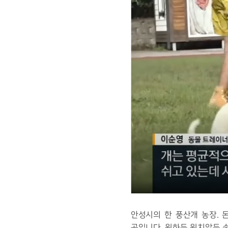
안성시의 한 풍산개 농장. 
곳입니다. 원하든 원치않든 손