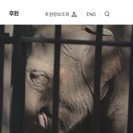
후원
perm_identity
후원정보조회
|
ENG
|