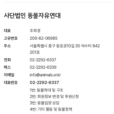
사단법인 동물자유연대
대표
조희경
고유번호
206-82-06985
주소
서울특별시 중구 동호로10길 30 약수터 842
201호
전화
02-2292-6337
팩스
02-2292-6339
이메일
info@animals.or.kr
대표번호
02-2292-6337
1번: 동물학대 및 구조
2번: 회원정보 변경 및 후원신청
3번: 동물입양 상담
4번: 기타 활동 및 동물정책